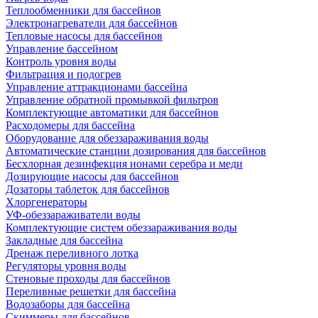
Теплообменники для бассейнов
Электронагреватели для бассейнов
Тепловые насосы для бассейнов
Управление бассейном
Контроль уровня воды
Фильтрация и подогрев
Управление аттракционами бассейна
Управление обратной промывкой фильтров
Комплектующие автоматики для бассейнов
Расходомеры для бассейна
Оборудование для обеззараживания воды
Автоматические станции дозирования для бассейнов
Беcхлорная дезинфекция ионами серебра и меди
Дозирующие насосы для бассейнов
Дозаторы таблеток для бассейнов
Хлоргенераторы
УФ-обеззараживатели воды
Комплектующие систем обеззараживания воды
Закладные для бассейна
Дренаж переливного лотка
Регуляторы уровня воды
Стеновые проходы для бассейнов
Переливные решетки для бассейна
Водозаборы для бассейна
Скиммеры для бассейнов