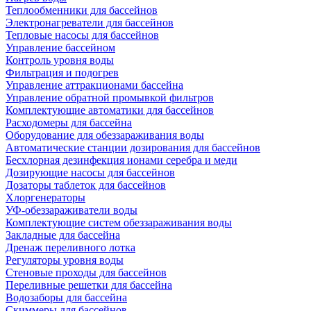
Теплообменники для бассейнов
Электронагреватели для бассейнов
Тепловые насосы для бассейнов
Управление бассейном
Контроль уровня воды
Фильтрация и подогрев
Управление аттракционами бассейна
Управление обратной промывкой фильтров
Комплектующие автоматики для бассейнов
Расходомеры для бассейна
Оборудование для обеззараживания воды
Автоматические станции дозирования для бассейнов
Беcхлорная дезинфекция ионами серебра и меди
Дозирующие насосы для бассейнов
Дозаторы таблеток для бассейнов
Хлоргенераторы
УФ-обеззараживатели воды
Комплектующие систем обеззараживания воды
Закладные для бассейна
Дренаж переливного лотка
Регуляторы уровня воды
Стеновые проходы для бассейнов
Переливные решетки для бассейна
Водозаборы для бассейна
Скиммеры для бассейнов