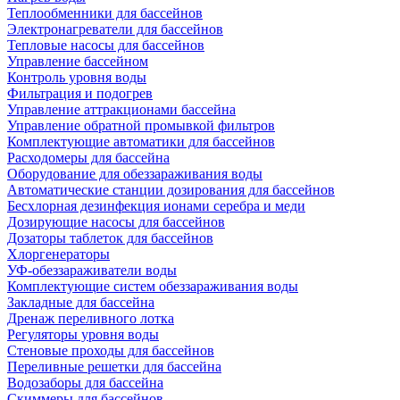
Теплообменники для бассейнов
Электронагреватели для бассейнов
Тепловые насосы для бассейнов
Управление бассейном
Контроль уровня воды
Фильтрация и подогрев
Управление аттракционами бассейна
Управление обратной промывкой фильтров
Комплектующие автоматики для бассейнов
Расходомеры для бассейна
Оборудование для обеззараживания воды
Автоматические станции дозирования для бассейнов
Беcхлорная дезинфекция ионами серебра и меди
Дозирующие насосы для бассейнов
Дозаторы таблеток для бассейнов
Хлоргенераторы
УФ-обеззараживатели воды
Комплектующие систем обеззараживания воды
Закладные для бассейна
Дренаж переливного лотка
Регуляторы уровня воды
Стеновые проходы для бассейнов
Переливные решетки для бассейна
Водозаборы для бассейна
Скиммеры для бассейнов