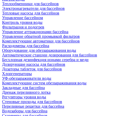
Теплообменники для бассейнов
Электронагреватели для бассейнов
Тепловые насосы для бассейнов
Управление бассейном
Контроль уровня воды
Фильтрация и подогрев
Управление аттракционами бассейна
Управление обратной промывкой фильтров
Комплектующие автоматики для бассейнов
Расходомеры для бассейна
Оборудование для обеззараживания воды
Автоматические станции дозирования для бассейнов
Беcхлорная дезинфекция ионами серебра и меди
Дозирующие насосы для бассейнов
Дозаторы таблеток для бассейнов
Хлоргенераторы
УФ-обеззараживатели воды
Комплектующие систем обеззараживания воды
Закладные для бассейна
Дренаж переливного лотка
Регуляторы уровня воды
Стеновые проходы для бассейнов
Переливные решетки для бассейна
Водозаборы для бассейна
Скиммеры для бассейнов