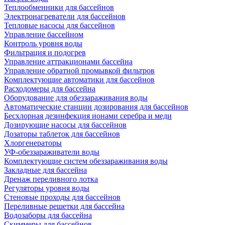
Теплообменники для бассейнов
Электронагреватели для бассейнов
Тепловые насосы для бассейнов
Управление бассейном
Контроль уровня воды
Фильтрация и подогрев
Управление аттракционами бассейна
Управление обратной промывкой фильтров
Комплектующие автоматики для бассейнов
Расходомеры для бассейна
Оборудование для обеззараживания воды
Автоматические станции дозирования для бассейнов
Беcхлорная дезинфекция ионами серебра и меди
Дозирующие насосы для бассейнов
Дозаторы таблеток для бассейнов
Хлоргенераторы
УФ-обеззараживатели воды
Комплектующие систем обеззараживания воды
Закладные для бассейна
Дренаж переливного лотка
Регуляторы уровня воды
Стеновые проходы для бассейнов
Переливные решетки для бассейна
Водозаборы для бассейна
Скиммеры для бассейнов